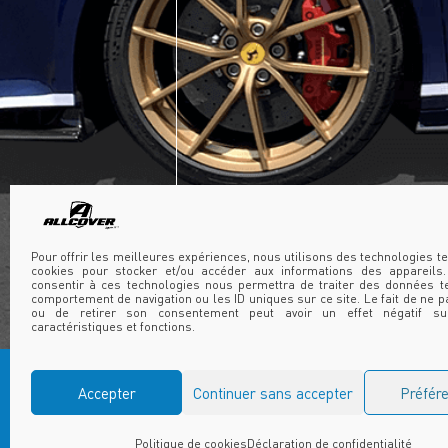
Pour offrir les meilleures expériences, nous utilisons des technologies te
cookies pour stocker et/ou accéder aux informations des appareils.
consentir à ces technologies nous permettra de traiter des données t
comportement de navigation ou les ID uniques sur ce site. Le fait de ne p
ou de retirer son consentement peut avoir un effet négatif sur
caractéristiques et fonctions.
Accepter
Continuer sans accepter
Préfér
30 Allée Paul Langevin, SPI THALÈS
33127
Saint-Jean-d’Illac
waze
Politique de cookies
Déclaration de confidentialité