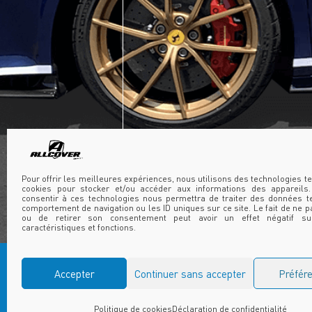
Pour offrir les meilleures expériences, nous utilisons des technologies te
cookies pour stocker et/ou accéder aux informations des appareils.
consentir à ces technologies nous permettra de traiter des données t
comportement de navigation ou les ID uniques sur ce site. Le fait de ne p
ou de retirer son consentement peut avoir un effet négatif sur
caractéristiques et fonctions.
Accepter
Continuer sans accepter
Préfér
30 Allée Paul Langevin, SPI THALÈS
33127
Saint-Jean-d’Illac
waze
Politique de cookies
Déclaration de confidentialité